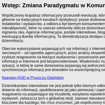
Wstęp: Zmiana Paradygmatu w Komuni
Współczesny krajobraz informacyjny przeszedł rewolucję, które
głównie na tradycyjnych kanałach dystrybucji: prasie drukowan
redaktorów i wydawców, a odbiorca był biernym konsumentem i
interaktywność, które na zawsze odmieniły oblicze dziennika
mgnieniu oka. Agencje informacyjne, portale internetowe, blog
ewoluującą tkankę informacyjną. Ta demokratyzacja dostępu 
dziennikarzy.
Obecnie wykorzystanie pojawiających się informacji z Interne
sieciowych – od raportów agencyjnych, przez analizy eksper
szybsze reagowanie na bieżące wydarzenia i poszerzanie pers
informacji w Internecie jest bezprecedensowe. Wiadomości roz
sytuacji, w której te same doniesienia pojawiają się jednocze
synchronizacja informacji jest dowodem na wszechpotężną rolę
Naprawy AGD w Pruszczu Gdańskim
Dziennikarstwo internetowe nie jest jednak tylko biernym odb
dotarcie do informacji, opublikowanie jej jako pierwszej i z
reagowania na pojawiające się incydenty, wysyłania reporte
wydarzeń, zwłaszcza tych o globalnej skali, stanowi nieustann
kluczowe dla każdego, kto chce zrozumieć, jak współczesny ś