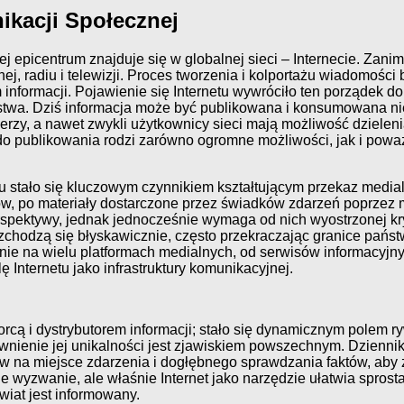
kacji Społecznej
j epicentrum znajduje się w globalnej sieci – Internecie. Zanim
ej, radiu i telewizji. Proces tworzenia i kolportażu wiadomośc
nformacji. Pojawienie się Internetu wywróciło ten porządek d
rstwa. Dziś informacja może być publikowana i konsumowana nie
erzy, a nawet zwykli użytkownicy sieci mają możliwość dzieleni
do publikowania rodzi zarówno ogromne możliwości, jak i pow
tu stało się kluczowym czynnikiem kształtującym przekaz media
tów, po materiały dostarczone przez świadków zdarzeń poprze
pektywy, jednak jednocześnie wymaga od nich wyostrzonej kryt
chodzą się błyskawicznie, często przekraczając granice państw
śnie na wielu platformach medialnych, od serwisów informacyjny
 Internetu jako infrastruktury komunikacyjnej.
iorcą i dystrybutorem informacji; stało się dynamicznym polem r
apewnienie jej unikalności jest zjawiskiem powszechnym. Dzienn
rów na miejsce zdarzenia i dogłębnego sprawdzania faktów, a
e wyzwanie, ale właśnie Internet jako narzędzie ułatwia sprost
wiat jest informowany.