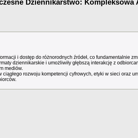
łczesne Dziennikarstwo: Kompleksowa 
ormacji i dostęp do różnorodnych źródeł, co fundamentalnie zmi
ormaty dziennikarskie i umożliwiły głębszą interakcję z odbio
ym mediów.
ciągłego rozwoju kompetencji cyfrowych, etyki w sieci oraz um
iorców.