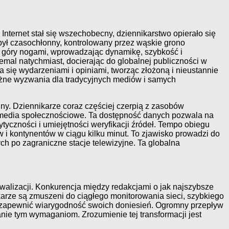
 Internet stał się wszechobecny, dziennikarstwo opierało się
i był czasochłonny, kontrolowany przez wąskie grono
o góry nogami, wprowadzając dynamikę, szybkość i
mal natychmiast, docierając do globalnej publiczności w
a się wydarzeniami i opiniami, tworząc złożoną i nieustannie
ażne wyzwania dla tradycyjnych mediów i samych
lny. Dziennikarze coraz częściej czerpią z zasobów
z media społecznościowe. Ta dostępność danych pozwala na
yczności i umiejętności weryfikacji źródeł. Tempo obiegu
 i kontynentów w ciągu kilku minut. To zjawisko prowadzi do
ch po zagraniczne stacje telewizyjne. Ta globalna
ywalizacji. Konkurencja między redakcjami o jak najszybsze
ikarze są zmuszeni do ciągłego monitorowania sieci, szybkiego
by zapewnić wiarygodność swoich doniesień. Ogromny przepływ
anie tym wymaganiom. Zrozumienie tej transformacji jest