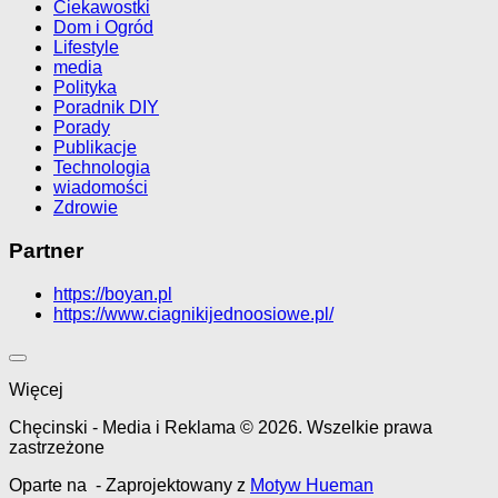
Ciekawostki
Dom i Ogród
Lifestyle
media
Polityka
Poradnik DIY
Porady
Publikacje
Technologia
wiadomości
Zdrowie
Partner
https://boyan.pl
https://www.ciagnikijednoosiowe.pl/
Więcej
Chęcinski - Media i Reklama © 2026. Wszelkie prawa
zastrzeżone
Oparte na
- Zaprojektowany z
Motyw Hueman