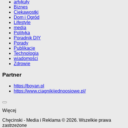
artykuły
Biznes
Ciekawostki
Dom i Ogród
Lifestyle
media
Polityka
Poradnik DIY
Porady
Publikacje
Technologia
wiadomości
Zdrowie
Partner
https://boyan.pl
https://www.ciagnikijednoosiowe.pl/
Więcej
Chęcinski - Media i Reklama © 2026. Wszelkie prawa
zastrzeżone