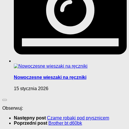
Nowoczesne wieszaki na ręczniki
15 stycznia 2026
Obserwuj:
Następny post
Czarne robaki pod prysznicem
Poprzedni post
Brother bt d60bk