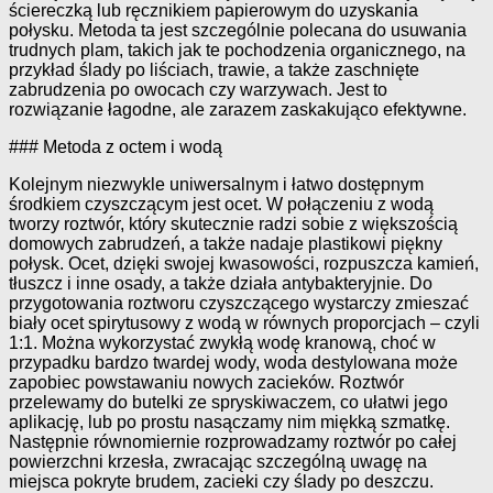
ściereczką lub ręcznikiem papierowym do uzyskania
połysku. Metoda ta jest szczególnie polecana do usuwania
trudnych plam, takich jak te pochodzenia organicznego, na
przykład ślady po liściach, trawie, a także zaschnięte
zabrudzenia po owocach czy warzywach. Jest to
rozwiązanie łagodne, ale zarazem zaskakująco efektywne.
### Metoda z octem i wodą
Kolejnym niezwykle uniwersalnym i łatwo dostępnym
środkiem czyszczącym jest ocet. W połączeniu z wodą
tworzy roztwór, który skutecznie radzi sobie z większością
domowych zabrudzeń, a także nadaje plastikowi piękny
połysk. Ocet, dzięki swojej kwasowości, rozpuszcza kamień,
tłuszcz i inne osady, a także działa antybakteryjnie. Do
przygotowania roztworu czyszczącego wystarczy zmieszać
biały ocet spirytusowy z wodą w równych proporcjach – czyli
1:1. Można wykorzystać zwykłą wodę kranową, choć w
przypadku bardzo twardej wody, woda destylowana może
zapobiec powstawaniu nowych zacieków. Roztwór
przelewamy do butelki ze spryskiwaczem, co ułatwi jego
aplikację, lub po prostu nasączamy nim miękką szmatkę.
Następnie równomiernie rozprowadzamy roztwór po całej
powierzchni krzesła, zwracając szczególną uwagę na
miejsca pokryte brudem, zacieki czy ślady po deszczu.