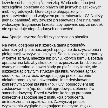
krzesło suchą, miękką ściereczką. Woda utleniona jest
szczególnie polecana do białych lub jasnych plastikowych
mebli ogrodowych, które często ulegają żółtym
przebarwieniom pod wpływem promieniowania UV. Należy
jednak pamiętać, aby zawsze przeprowadzić test na mało
widocznym fragmencie krzesła, aby upewnić się, że środek
nie spowoduje niepożądanych odbarwień.
### Specjalistyczne środki czyszczące do plastiku
Na rynku dostępna jest szeroka gama produktów
chemicznych przeznaczonych specjalnie do czyszczenia i
pielęgnacji tworzyw sztucznych. Są to zazwyczaj preparaty
w formie sprayu, mleczka lub płynu, których formuła została
opracowana tak, aby skutecznie rozpuszczać brud, tłuszcz,
osady mineralne, a nawet ślady po pleśni czy farbie, nie
uszkadzając przy tym struktury plastiku. Wybierając taki
środek, warto zwrócić uwagę na jego przeznaczenie –
niektóre produkty są uniwersalne, inne dedykowane
konkretnym typom plastiku (np. PCV, polipropylen) lub
zastosowaniom (np. do mebli ogrodowych, elementów
samochodowych). Przed użyciem każdego preparatu,
koniecznie zapoznaj się z instrukcją producenta
umieszczoną na opakowaniu. Zazwyczaj proces
czyszczenia wygląda następująco: na czystą, miękką