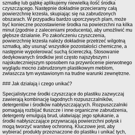
szmatkę lub gąbkę aplikujemy niewielką ilość środka
czyszczącego. Następnie dokładnie przecieramy całą
powierzchnię krzesła, skupiając się na zabrudzonych
obszarach. W przypadku bardzo uporczywych plam, może
być konieczne pozostawienie środka na powierzchni na kilka
minut (zgodnie z zaleceniami producenta), aby umożliwić mu
głębsze działanie. Po zakończeniu czyszczenia,
powierzchnię krzesła należy dokładnie przetrzeć wilgotną
szmatką, aby usunąć wszystkie pozostałości chemiczne, a
następnie wypolerować suchą ściereczką. Stosowanie
dedykowanych środków jest często najszybszym i
najskuteczniejszym sposobem na przywrócenie pierwotnego
wyglądu mocno zabrudzonym plastikowym meblom,
zwłaszcza tym wystawionym na trudne warunki zewnętrzne.
### Jak działają i czego unikać?
Specjalistyczne środki czyszczące do plastiku zazwyczaj
zawierają kombinację łagodnych rozpuszczalników,
detergentów i środków nabłyszczających. Rozpuszczalniki
pomagają rozbijać tłuszcze i inne organiczne zabrudzenia,
detergenty emulgują brud, ułatwiając jego spłukanie, a
środki nabłyszczające przywracają powierzchni połysk i
mogą tworzyć warstwę ochronną. Kluczowe jest, aby
wybierać produkty przeznaczone do plastiku i unikać tych,