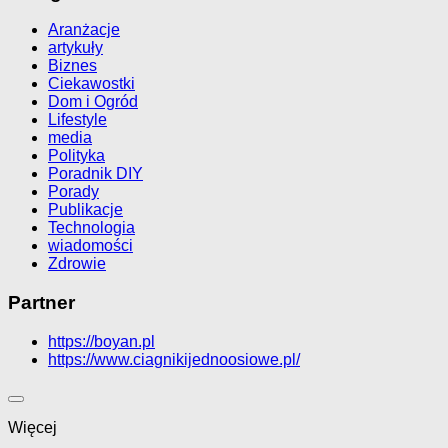
Aranżacje
artykuły
Biznes
Ciekawostki
Dom i Ogród
Lifestyle
media
Polityka
Poradnik DIY
Porady
Publikacje
Technologia
wiadomości
Zdrowie
Partner
https://boyan.pl
https://www.ciagnikijednoosiowe.pl/
Więcej