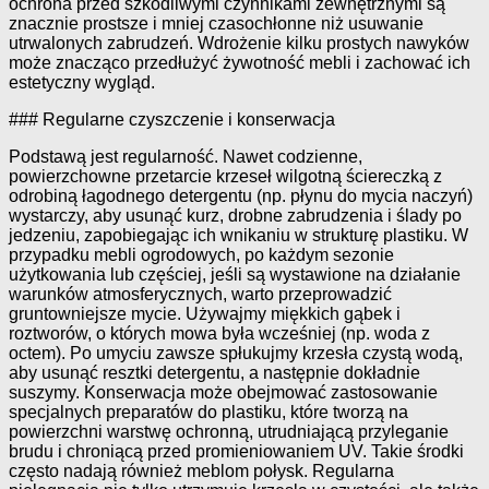
ochrona przed szkodliwymi czynnikami zewnętrznymi są
znacznie prostsze i mniej czasochłonne niż usuwanie
utrwalonych zabrudzeń. Wdrożenie kilku prostych nawyków
może znacząco przedłużyć żywotność mebli i zachować ich
estetyczny wygląd.
### Regularne czyszczenie i konserwacja
Podstawą jest regularność. Nawet codzienne,
powierzchowne przetarcie krzeseł wilgotną ściereczką z
odrobiną łagodnego detergentu (np. płynu do mycia naczyń)
wystarczy, aby usunąć kurz, drobne zabrudzenia i ślady po
jedzeniu, zapobiegając ich wnikaniu w strukturę plastiku. W
przypadku mebli ogrodowych, po każdym sezonie
użytkowania lub częściej, jeśli są wystawione na działanie
warunków atmosferycznych, warto przeprowadzić
gruntowniejsze mycie. Używajmy miękkich gąbek i
roztworów, o których mowa była wcześniej (np. woda z
octem). Po umyciu zawsze spłukujmy krzesła czystą wodą,
aby usunąć resztki detergentu, a następnie dokładnie
suszymy. Konserwacja może obejmować zastosowanie
specjalnych preparatów do plastiku, które tworzą na
powierzchni warstwę ochronną, utrudniającą przyleganie
brudu i chroniącą przed promieniowaniem UV. Takie środki
często nadają również meblom połysk. Regularna