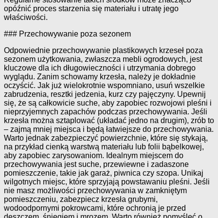
opóźnić proces starzenia się materiału i utratę jego
właściwości.
### Przechowywanie poza sezonem
Odpowiednie przechowywanie plastikowych krzeseł poza
sezonem użytkowania, zwłaszcza mebli ogrodowych, jest
kluczowe dla ich długowieczności i utrzymania dobrego
wyglądu. Zanim schowamy krzesła, należy je dokładnie
oczyścić. Jak już wielokrotnie wspomniano, usuń wszelkie
zabrudzenia, resztki jedzenia, kurz czy pajęczyny. Upewnij
się, że są całkowicie suche, aby zapobiec rozwojowi pleśni i
nieprzyjemnych zapachów podczas przechowywania. Jeśli
krzesła można sztaplować (układać jedno na drugim), zrób to
– zajmą mniej miejsca i będą łatwiejsze do przechowywania.
Warto jednak zabezpieczyć powierzchnie, które się stykają,
na przykład cienką warstwą materiału lub folii bąbelkowej,
aby zapobiec zarysowaniom. Idealnym miejscem do
przechowywania jest suche, przewiewne i zadaszone
pomieszczenie, takie jak garaż, piwnica czy szopa. Unikaj
wilgotnych miejsc, które sprzyjają powstawaniu pleśni. Jeśli
nie masz możliwości przechowywania w zamkniętym
pomieszczeniu, zabezpiecz krzesła grubymi,
wodoodpornymi pokrowcami, które ochronią je przed
deszczem, śniegiem i mrozem. Warto również pomyśleć o