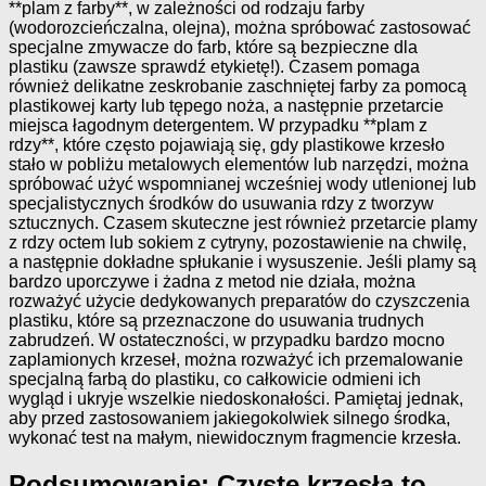
**plam z farby**, w zależności od rodzaju farby
(wodorozcieńczalna, olejna), można spróbować zastosować
specjalne zmywacze do farb, które są bezpieczne dla
plastiku (zawsze sprawdź etykietę!). Czasem pomaga
również delikatne zeskrobanie zaschniętej farby za pomocą
plastikowej karty lub tępego noża, a następnie przetarcie
miejsca łagodnym detergentem. W przypadku **plam z
rdzy**, które często pojawiają się, gdy plastikowe krzesło
stało w pobliżu metalowych elementów lub narzędzi, można
spróbować użyć wspomnianej wcześniej wody utlenionej lub
specjalistycznych środków do usuwania rdzy z tworzyw
sztucznych. Czasem skuteczne jest również przetarcie plamy
z rdzy octem lub sokiem z cytryny, pozostawienie na chwilę,
a następnie dokładne spłukanie i wysuszenie. Jeśli plamy są
bardzo uporczywe i żadna z metod nie działa, można
rozważyć użycie dedykowanych preparatów do czyszczenia
plastiku, które są przeznaczone do usuwania trudnych
zabrudzeń. W ostateczności, w przypadku bardzo mocno
zaplamionych krzeseł, można rozważyć ich przemalowanie
specjalną farbą do plastiku, co całkowicie odmieni ich
wygląd i ukryje wszelkie niedoskonałości. Pamiętaj jednak,
aby przed zastosowaniem jakiegokolwiek silnego środka,
wykonać test na małym, niewidocznym fragmencie krzesła.
Podsumowanie: Czyste krzesła to