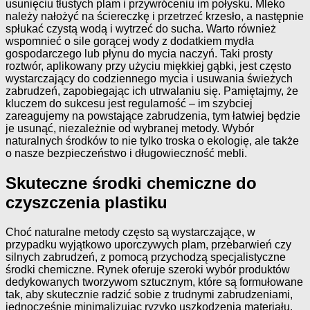
usunięciu tłustych plam i przywróceniu im połysku. Mleko
należy nałożyć na ściereczkę i przetrzeć krzesło, a następnie
spłukać czystą wodą i wytrzeć do sucha. Warto również
wspomnieć o sile gorącej wody z dodatkiem mydła
gospodarczego lub płynu do mycia naczyń. Taki prosty
roztwór, aplikowany przy użyciu miękkiej gąbki, jest często
wystarczający do codziennego mycia i usuwania świeżych
zabrudzeń, zapobiegając ich utrwalaniu się. Pamiętajmy, że
kluczem do sukcesu jest regularność – im szybciej
zareagujemy na powstające zabrudzenia, tym łatwiej będzie
je usunąć, niezależnie od wybranej metody. Wybór
naturalnych środków to nie tylko troska o ekologię, ale także
o nasze bezpieczeństwo i długowieczność mebli.
Skuteczne środki chemiczne do
czyszczenia plastiku
Choć naturalne metody często są wystarczające, w
przypadku wyjątkowo uporczywych plam, przebarwień czy
silnych zabrudzeń, z pomocą przychodzą specjalistyczne
środki chemiczne. Rynek oferuje szeroki wybór produktów
dedykowanych tworzywom sztucznym, które są formułowane
tak, aby skutecznie radzić sobie z trudnymi zabrudzeniami,
jednocześnie minimalizując ryzyko uszkodzenia materiału.