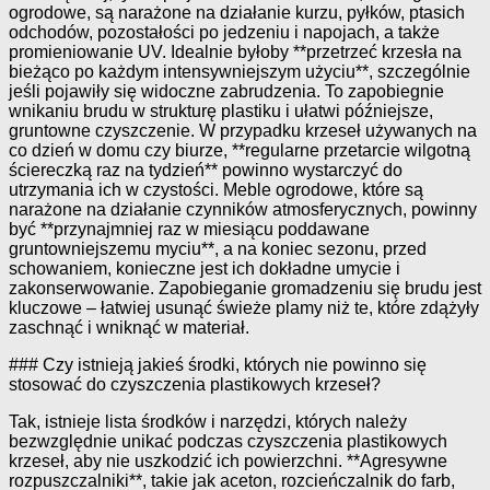
ogrodowe, są narażone na działanie kurzu, pyłków, ptasich
odchodów, pozostałości po jedzeniu i napojach, a także
promieniowanie UV. Idealnie byłoby **przetrzeć krzesła na
bieżąco po każdym intensywniejszym użyciu**, szczególnie
jeśli pojawiły się widoczne zabrudzenia. To zapobiegnie
wnikaniu brudu w strukturę plastiku i ułatwi późniejsze,
gruntowne czyszczenie. W przypadku krzeseł używanych na
co dzień w domu czy biurze, **regularne przetarcie wilgotną
ściereczką raz na tydzień** powinno wystarczyć do
utrzymania ich w czystości. Meble ogrodowe, które są
narażone na działanie czynników atmosferycznych, powinny
być **przynajmniej raz w miesiącu poddawane
gruntowniejszemu myciu**, a na koniec sezonu, przed
schowaniem, konieczne jest ich dokładne umycie i
zakonserwowanie. Zapobieganie gromadzeniu się brudu jest
kluczowe – łatwiej usunąć świeże plamy niż te, które zdążyły
zaschnąć i wniknąć w materiał.
### Czy istnieją jakieś środki, których nie powinno się
stosować do czyszczenia plastikowych krzeseł?
Tak, istnieje lista środków i narzędzi, których należy
bezwzględnie unikać podczas czyszczenia plastikowych
krzeseł, aby nie uszkodzić ich powierzchni. **Agresywne
rozpuszczalniki**, takie jak aceton, rozcieńczalnik do farb,