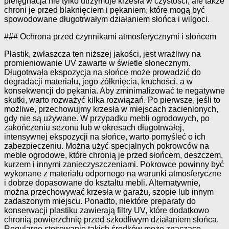
pielęgnacja nie tylko utrzymuje krzesła w czystości, ale także
chroni je przed blaknięciem i pękaniem, które mogą być
spowodowane długotrwałym działaniem słońca i wilgoci.
### Ochrona przed czynnikami atmosferycznymi i słońcem
Plastik, zwłaszcza ten niższej jakości, jest wrażliwy na
promieniowanie UV zawarte w świetle słonecznym.
Długotrwała ekspozycja na słońce może prowadzić do
degradacji materiału, jego żółknięcia, kruchości, a w
konsekwencji do pękania. Aby zminimalizować te negatywne
skutki, warto rozważyć kilka rozwiązań. Po pierwsze, jeśli to
możliwe, przechowujmy krzesła w miejscach zacienionych,
gdy nie są używane. W przypadku mebli ogrodowych, po
zakończeniu sezonu lub w okresach długotrwałej,
intensywnej ekspozycji na słońce, warto pomyśleć o ich
zabezpieczeniu. Można użyć specjalnych pokrowców na
meble ogrodowe, które chronią je przed słońcem, deszczem,
kurzem i innymi zanieczyszczeniami. Pokrowce powinny być
wykonane z materiału odpornego na warunki atmosferyczne
i dobrze dopasowane do kształtu mebli. Alternatywnie,
można przechowywać krzesła w garażu, szopie lub innym
zadaszonym miejscu. Ponadto, niektóre preparaty do
konserwacji plastiku zawierają filtry UV, które dodatkowo
chronią powierzchnię przed szkodliwym działaniem słońca.
Regularne stosowanie takich środków może znacząco