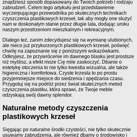
znajdziesz sposób dopasowany do Twoich potrzeb i rodzaju
zabrudzeń. Celem tego artykułu jest przedstawienie
wyczerpującego przewodnika po skutecznych technikach
czyszczenia plastikowych krzeseł, tak aby mogły one służyć
nam w doskonałym stanie przez długie lata, dodając uroku
naszym przestrzeniom mieszkalnym i rekreacyjnym.
Dlatego też, zanim zdecydujesz się na wymianę ulubionych,
ale nieco już przykurzonych plastikowych krzeseł, poświęć
chwilę na zapoznanie się z poniższymi wskazówkami.
Odkryjesz, że przywrócenie im dawnego blasku jest prostsze
niż myślisz, a efekt może Cię mile zaskoczyć. Dbanie o
estetykę otoczenia to nie tylko kwestia wizualna, ale także
higieniczna i komfortowa. Czyste krzesła to po prostu
przyjemniejsze miejsce do siedzenia i spędzania czasu.
Przygotuj się na podróż przez świat skutecznych metod
czyszczenia plastiku, która sprawi, że Twoje meble
odzyskają swój dawny splendor.
Naturalne metody czyszczenia
plastikowych krzeseł
Sięgając po naturalne środki czystości, nie tylko skutecznie
usuwamy zabrudzenia, ale również dbamy o środowisko i