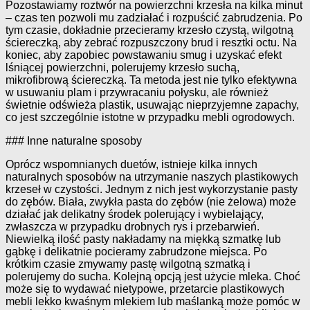
Pozostawiamy roztwór na powierzchni krzesła na kilka minut
– czas ten pozwoli mu zadziałać i rozpuścić zabrudzenia. Po
tym czasie, dokładnie przecieramy krzesło czystą, wilgotną
ściereczką, aby zebrać rozpuszczony brud i resztki octu. Na
koniec, aby zapobiec powstawaniu smug i uzyskać efekt
lśniącej powierzchni, polerujemy krzesło suchą,
mikrofibrową ściereczką. Ta metoda jest nie tylko efektywna
w usuwaniu plam i przywracaniu połysku, ale również
świetnie odświeża plastik, usuwając nieprzyjemne zapachy,
co jest szczególnie istotne w przypadku mebli ogrodowych.
### Inne naturalne sposoby
Oprócz wspomnianych duetów, istnieje kilka innych
naturalnych sposobów na utrzymanie naszych plastikowych
krzeseł w czystości. Jednym z nich jest wykorzystanie pasty
do zębów. Biała, zwykła pasta do zębów (nie żelowa) może
działać jak delikatny środek polerujący i wybielający,
zwłaszcza w przypadku drobnych rys i przebarwień.
Niewielką ilość pasty nakładamy na miękką szmatkę lub
gąbkę i delikatnie pocieramy zabrudzone miejsca. Po
krótkim czasie zmywamy pastę wilgotną szmatką i
polerujemy do sucha. Kolejną opcją jest użycie mleka. Choć
może się to wydawać nietypowe, przetarcie plastikowych
mebli lekko kwaśnym mlekiem lub maślanką może pomóc w