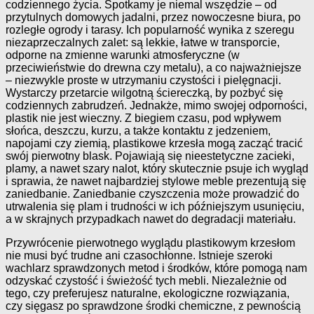
codziennego życia. Spotkamy je niemal wszędzie – od
przytulnych domowych jadalni, przez nowoczesne biura, po
rozległe ogrody i tarasy. Ich popularność wynika z szeregu
niezaprzeczalnych zalet: są lekkie, łatwe w transporcie,
odporne na zmienne warunki atmosferyczne (w
przeciwieństwie do drewna czy metalu), a co najważniejsze
– niezwykle proste w utrzymaniu czystości i pielęgnacji.
Wystarczy przetarcie wilgotną ściereczką, by pozbyć się
codziennych zabrudzeń. Jednakże, mimo swojej odporności,
plastik nie jest wieczny. Z biegiem czasu, pod wpływem
słońca, deszczu, kurzu, a także kontaktu z jedzeniem,
napojami czy ziemią, plastikowe krzesła mogą zacząć tracić
swój pierwotny blask. Pojawiają się nieestetyczne zacieki,
plamy, a nawet szary nalot, który skutecznie psuje ich wygląd
i sprawia, że nawet najbardziej stylowe meble prezentują się
zaniedbanie. Zaniedbanie czyszczenia może prowadzić do
utrwalenia się plam i trudności w ich późniejszym usunięciu,
a w skrajnych przypadkach nawet do degradacji materiału.
Przywrócenie pierwotnego wyglądu plastikowym krzesłom
nie musi być trudne ani czasochłonne. Istnieje szeroki
wachlarz sprawdzonych metod i środków, które pomogą nam
odzyskać czystość i świeżość tych mebli. Niezależnie od
tego, czy preferujesz naturalne, ekologiczne rozwiązania,
czy sięgasz po sprawdzone środki chemiczne, z pewnością