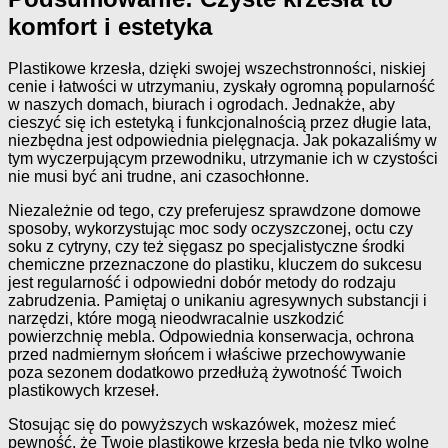
komfort i estetyka
Plastikowe krzesła, dzięki swojej wszechstronności, niskiej
cenie i łatwości w utrzymaniu, zyskały ogromną popularność
w naszych domach, biurach i ogrodach. Jednakże, aby
cieszyć się ich estetyką i funkcjonalnością przez długie lata,
niezbędna jest odpowiednia pielęgnacja. Jak pokazaliśmy w
tym wyczerpującym przewodniku, utrzymanie ich w czystości
nie musi być ani trudne, ani czasochłonne.
Niezależnie od tego, czy preferujesz sprawdzone domowe
sposoby, wykorzystując moc sody oczyszczonej, octu czy
soku z cytryny, czy też sięgasz po specjalistyczne środki
chemiczne przeznaczone do plastiku, kluczem do sukcesu
jest regularność i odpowiedni dobór metody do rodzaju
zabrudzenia. Pamiętaj o unikaniu agresywnych substancji i
narzędzi, które mogą nieodwracalnie uszkodzić
powierzchnię mebla. Odpowiednia konserwacja, ochrona
przed nadmiernym słońcem i właściwe przechowywanie
poza sezonem dodatkowo przedłużą żywotność Twoich
plastikowych krzeseł.
Stosując się do powyższych wskazówek, możesz mieć
pewność, że Twoje plastikowe krzesła będą nie tylko wolne