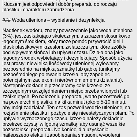
Kluczem jest odpowiedni dobór preparatu do rodzaju
plastiku i charakteru zabrudzenia.
### Woda utleniona – wybielanie i dezynfekcja
Nadtlenek wodoru, znany powszechnie jako woda utleniona
(3%), jest zaskakująco skutecznym, a zarazem stosunkowo
łagodnym środkiem, który może pomóc przywrócić biel i
blask plastikowym krzesłom, zwłaszcza tym, które zżółkły
pod wpływem słońca lub upływu czasu. Działa ona jako
łagodny środek wybielający i dezynfekujący. Sposób użycia
jest prosty: niewielką ilość wody utlenionej wylewamy
bezpośrednio na miękką szmatkę lub gąbkę (unikajmy
bezpośredniego polewania krzesła, aby zapobiec
potencjalnym zaciekom i nierównomiernemu działaniu).
Następnie dokładnie przecieramy całe krzesło, ze
szczególnym uwzględnieniem miejsc przebarwionych lub
zżółkniętych. Po nałożeniu preparatu, warto pozostawić go
na powierzchni plastiku na kilka minut (około 5-10 minut),
aby mógł zadziałać. Ten czas pozwoli wodzie utlenionej na
rozjaśnienie plastiku i pozbycie się nieestetycznych plam. Po
upływie wyznaczonego czasu, krzesło należy dokładnie
przetrzeć czystą, wilgotną szmatką, aby usunąć wszelkie
pozostałości preparatu. Na koniec, dla uzyskania
najlepszego efektu i zapobiegania smugom, wypoleruj