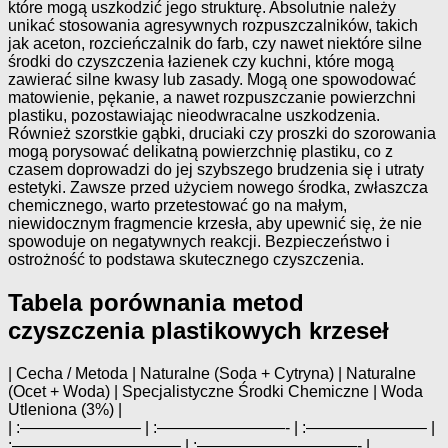
które mogą uszkodzić jego strukturę. Absolutnie należy
unikać stosowania agresywnych rozpuszczalników, takich
jak aceton, rozcieńczalnik do farb, czy nawet niektóre silne
środki do czyszczenia łazienek czy kuchni, które mogą
zawierać silne kwasy lub zasady. Mogą one spowodować
matowienie, pękanie, a nawet rozpuszczanie powierzchni
plastiku, pozostawiając nieodwracalne uszkodzenia.
Również szorstkie gąbki, druciaki czy proszki do szorowania
mogą porysować delikatną powierzchnię plastiku, co z
czasem doprowadzi do jej szybszego brudzenia się i utraty
estetyki. Zawsze przed użyciem nowego środka, zwłaszcza
chemicznego, warto przetestować go na małym,
niewidocznym fragmencie krzesła, aby upewnić się, że nie
spowoduje on negatywnych reakcji. Bezpieczeństwo i
ostrożność to podstawa skutecznego czyszczenia.
Tabela porównania metod
czyszczenia plastikowych krzeseł
| Cecha / Metoda | Naturalne (Soda + Cytryna) | Naturalne
(Ocet + Woda) | Specjalistyczne Środki Chemiczne | Woda
Utleniona (3%) |
| :———————– | :————————- | :———————– |
:——————————– | :——————————- |