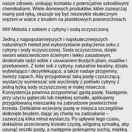
nasze zdrowie, unikając kontaktu z potencjalnie szkodliwymi
chemikaliami. Wiele domowych produktów, które zazwyczaj
mamy pod ręką, okazuje się być niezwykle skutecznym
orężem w walce z brudem na plastikowych powierzchniach.
### Metoda z sokiem z cytryny i sodą oczyszczoną
Jedną z najpopularniejszych i najskuteczniejszych
naturalnych metod jest wykorzystanie połączenia soku z
cytryny i sody oczyszczonej. Soda oczyszczona, dzięki
swoim właściwościom ściernym i lekko zasadowym,
doskonale radzi sobie z usuwaniem tłustych plam, osadów i
przebarwień. Z kolei sok z cytryny, naturalnie kwaśny, działa
wybielająco i dezynfekująco, a także nadaje przyjemny,
świeży zapach. Aby przygotować taką pastę czyszczącą,
wystarczy wymieszać sok wyciśnięty z połówki cytryny z
jedną łyżką sody oczyszczonej w małej miseczce.
Konsystencja powinna przypominać gęstą pastę. Następnie,
przy użyciu gąbeczki lub miękkiej szmatki, aplikujemy
przygotowaną mieszankę na zabrudzone powierzchnie
krzesła. Delikatnie wcieramy pastę w miejsca szczególnie
dotknięte brudem, dając jej chwilę na zadziałanie –
zazwyczaj kilka minut wystarczy. Po upływie tego czasu,
dokładnie przecieramy krzesło czystą, wilgotną szmatką, aby
usunąć resztki pasty, a następnie polerujemy suchą, miękką