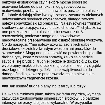
benzyna ekstrakcyjna czy niektóre mocne środki do
usuwania lakieru do paznokci, mogą spowodować
matowienie, przebarwienia, a nawet rozpuszczenie plastiku.
Podobnie działają silne kwasy i zasady zawarte w niektórych
uniwersalnych środkach czyszczących, dlatego zawsze
należy sprawdzać skład preparatu. Należy również **unikać
środków zawierających wybielacze chlorowe**, chyba że są
one przeznaczone do plastiku i stosowane z dużą
ostrożnością, ponieważ mogą one powodować
nieodwracalne przebarwienia lub osłabić strukturę tworzywa.
Co do narzędzi, **nie należy używać szorstkich gąbek,
druciaków, szczotek z twardym włosiem ani proszków do
szorowania**. Mogą one pozostawić na powierzchni plastiku
drobne rysy, które z czasem sprawią, że krzesło będzie
szybciej się brudzić i trudniej będzie je doczyścić. Zawsze
wybierajmy miękkie ściereczki (najlepiej z mikrofibry), gąbki
oraz łagodne detergenty. Jeśli masz wątpliwości co do
danego środka, zawsze przeprowadź test na niewielkim,
niewidocznym fragmencie krzesła.
### Jak usunąć trudne plamy, np. z farby lub rdzy?
Usuwanie trudnych plam, takich jak farba czy rdza, wymaga
zazwyczaj zastosowania silniejszych środków lub bardziej
intensywnej pracy, ale jest to wykonalne. W przypadku