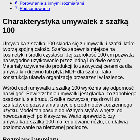
Porównanie z innymi rozmiarami
Podsumowanie
Charakterystyka umywalek z szafką
100
Umywalka z szafka 100 składa się z umywalki i szafki, które
tworzą spójną całość. Szafka zapewnia miejsce na
kosmetyki i środki czystości. Jej szerokość 100 cm pozwala
na wygodne użytkowanie przez jedną lub dwie osoby.
Materiały używane do produkcji to zazwyczaj ceramika dla
umywalki i drewno lub płyta MDF dla szafki. Taka
konstrukcja ułatwia organizację przestrzeni w łazience.
Wśród cech umywalki z szafką 100 wyróżnia się odporność
na wilgoć. Powierzchnia umywalki jest gładka, co zapobiega
osadzaniu się brudu. Szafka zazwyczaj ma drzwi lub
szuflady, co pozwala na ukrycie przedmiotów codziennego
użytku. Model ten pasuje do różnych stylów wnętrz, od
nowoczesnych po klasyczne. Warto sprawdzić, czy
umywalka z szafką 100 ma regulowane nóżki, co ułatwia
poziomowanie na nierównej podłodze.
Rozmiary i wymiary