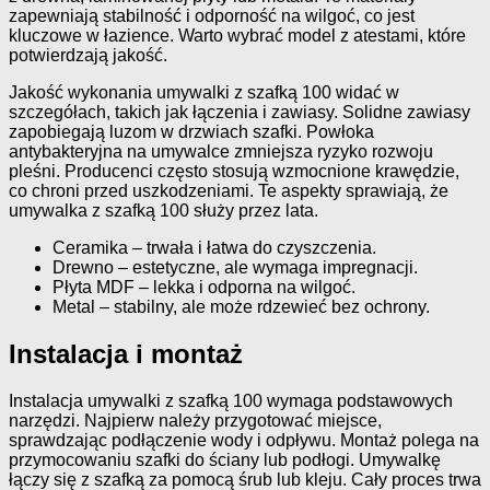
zapewniają stabilność i odporność na wilgoć, co jest
kluczowe w łazience. Warto wybrać model z atestami, które
potwierdzają jakość.
Jakość wykonania umywalki z szafką 100 widać w
szczegółach, takich jak łączenia i zawiasy. Solidne zawiasy
zapobiegają luzom w drzwiach szafki. Powłoka
antybakteryjna na umywalce zmniejsza ryzyko rozwoju
pleśni. Producenci często stosują wzmocnione krawędzie,
co chroni przed uszkodzeniami. Te aspekty sprawiają, że
umywalka z szafką 100 służy przez lata.
Ceramika – trwała i łatwa do czyszczenia.
Drewno – estetyczne, ale wymaga impregnacji.
Płyta MDF – lekka i odporna na wilgoć.
Metal – stabilny, ale może rdzewieć bez ochrony.
Instalacja i montaż
Instalacja umywalki z szafką 100 wymaga podstawowych
narzędzi. Najpierw należy przygotować miejsce,
sprawdzając podłączenie wody i odpływu. Montaż polega na
przymocowaniu szafki do ściany lub podłogi. Umywalkę
łączy się z szafką za pomocą śrub lub kleju. Cały proces trwa