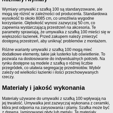
Wymiary umywalki z szafką 100 są standaryzowane, ale
mogą się różnić w zależności od producenta. Standardowa
wysokość to około 8085 cm, co umożliwia wygodne
korzystanie. Głębokość wynosi zazwyczaj 50 cm, co
zapewnia wystarczającą przestrzeń na akcesoria. Te
parametry sprawiają, że umywalka z szafką 100 mieści się w
większości łazienek. Przed zakupem należy zmierzyć
dostępną przestrzeń, aby uniknąć problemów z montażem.
Różne warianty umywalki z szafką 100 mogą mieć
dodatkowe elementy, takie jak lusterko lub oświetlenie. To
pozwala na dostosowanie do indywidualnych potrzeb. Na
rynku dostępne są modele z szafką o różnej liczbie
przegródek, co ułatwia segregację przedmiotów. Wybór
zależy od wielkości łazienki i ilości przechowywanych
rzeczy.
Materiały i jakość wykonania
Materiały używane do umywalki z szafką 100 wpływają na
jej trwałość. Umywalka jest zazwyczaj wykonana z ceramiki,
która jest odporna na zarysowania i plamy. Szafka może być
z drewna, laminowanej płyty lub metalu. Te materiały