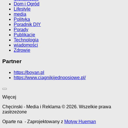
Dom i Ogród
Lifestyle
media
Polityka
Poradnik DIY
Porady
Publikacje
Technologia
wiadomości
Zdrowie
Partner
https://boyan.pl
https://www.ciagnikijednoosiowe.pl/
Więcej
Chęcinski - Media i Reklama © 2026. Wszelkie prawa
zastrzeżone
Oparte na
- Zaprojektowany z
Motyw Hueman