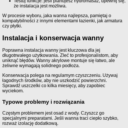
Testuj funkcje: jeśli planujesz hydromasaż, upewnij się,
że instalacja jest możliwa.
W procesie wyboru, jaka wanna najlepsza, pamiętaj o
kompatybilności z innymi elementami łazienki, jak armatura
czy płytki.
Instalacja i konserwacja wanny
Poprawna instalacja wanny jest kluczowa dla jej
długotrwałego użytkowania. Zleć to profesjonalistom, aby
uniknąć błędów. Wanny akrylowe montuje się łatwo, ale
żeliwne wymagają solidnego podłoża.
Konserwacja polega na regularnym czyszczeniu. Używaj
łagodnych środków, aby nie uszkodzić powierzchni.
Sprawdź uszczelki co kilka miesięcy, aby zapobiec
wyciekom.
Typowe problemy i rozwiązania
Częstym problemem jest osad z wody. Czyszcz go
specjalnymi preparatami. Jeśli wanna traci ciepło szybko,
rozważ izolację dodatkową.