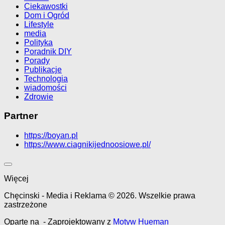
Ciekawostki
Dom i Ogród
Lifestyle
media
Polityka
Poradnik DIY
Porady
Publikacje
Technologia
wiadomości
Zdrowie
Partner
https://boyan.pl
https://www.ciagnikijednoosiowe.pl/
Więcej
Chęcinski - Media i Reklama © 2026. Wszelkie prawa
zastrzeżone
Oparte na
- Zaprojektowany z
Motyw Hueman