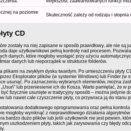
zczenia.
Większość zaawansowanych funkcji moż
icznej na poziomie
Skuteczność zależy od rodzaju i stopnia 
łyty CD
tóre zostały na niej zapisane w sposób prawidłowy, ale nie są j
oda daje użytkownikowi pełną kontrolę nad procesem. Pozwala 
h danych, które mogłoby wystąpić przy użyciu automatycznych 
miar danych lub nieporządek w strukturze folderów.
ia plikami na zwykłym dysku twardym. Po umieszczeniu płyty 
 poprzez Eksplorator plików (w systemie Windows) lub Finder 
 które chce usunąć. Po zaznaczeniu wybranych elementów, można
i „Usuń” lub przeniesienie ich do Kosza. Warto pamiętać, że 
ogą być fizycznie usunięte w tradycyjny sposób – można jedyni
w lub nawet całe czyszczenie płyty, co przywraca ją do stanu 
ci instalowania dodatkowego oprogramowania oraz pełna kontrol
które mogłoby wyniknąć z nieprawidłowego działania algorytmów
a bardzo dużo plików lub jeśli użytkownik nie jest pewien, kt
ym uszkodzeniem płyty, takich jak zarysowania czy błędy odcz
ły.