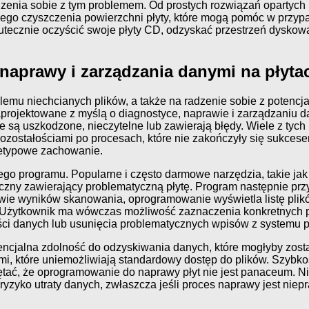
dzenia sobie z tym problemem. Od prostych rozwiązań opartyc
ego czyszczenia powierzchni płyty, które mogą pomóc w przyp
utecznie oczyścić swoje płyty CD, odzyskać przestrzeń dysk
naprawy i zarządzania danymi na płyta
mu niechcianych plików, a także na radzenie sobie z potencjal
aprojektowane z myślą o diagnostyce, naprawie i zarządzaniu d
tóre są uszkodzone, nieczytelne lub zawierają błędy. Wiele z tyc
ozostałościami po procesach, które nie zakończyły się sukcese
ietypowe zachowanie.
ego programu. Popularne i często darmowe narzędzia, takie jak C
czny zawierający problematyczną płytę. Program następnie pr
awie wyników skanowania, oprogramowanie wyświetla listę plików
 Użytkownik ma wówczas możliwość zaznaczenia konkretnych pl
ci danych lub usunięcia problematycznych wpisów z systemu pl
tencjalna zdolność do odzyskiwania danych, które mogłyby zost
nymi, które uniemożliwiają standardowy dostęp do plików. Szy
iętać, że oprogramowanie do naprawy płyt nie jest panaceum. 
ryzyko utraty danych, zwłaszcza jeśli proces naprawy jest niep