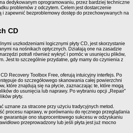
h na dedykowanym oprogramowaniu, przez bardziej techniczne
adku problemów z odczytem. Celem jest dostarczenie
ową i zapewnić bezproblemowy dostęp do przechowywanych na
ch CD
nymi uszkodzeniami logicznymi płyty CD, jest skorzystanie
anymi na nośnikach optycznych. Działają one na zasadzie
h narzędzi potrafi również wykryć i pomóc w usunięciu plików,
m. Jest to szczególnie przydatne, gdy mamy do czynienia z
D Recovery Toolbox Free, oferują intuicyjny interfejs. Po
zystępuje do szczegółowego skanowania całej powierzchni
, które znajdują się na płycie, zaznaczając te, które mogą
ików do usunięcia lub naprawy. Po wybraniu opcji „Repair”
ików płyty.
ać uznane za stracone przy użyciu tradycyjnych metod.
bkość procesu naprawy, w porównaniu do ręcznego przeglądania
Nie gwarantuje ono stuprocentowego sukcesu w odzyskaniu
rawidłowo przeprowadzony lub jeśli płyta jest już mocno