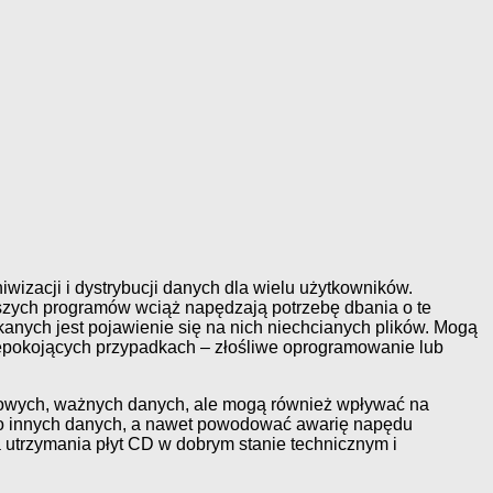
wizacji i dystrybucji danych dla wielu użytkowników.
szych programów wciąż napędzają potrzebę dbania o te
kanych jest pojawienie się na nich niechcianych plików. Mogą
iepokojących przypadkach – złośliwe oprogramowanie lub
e nowych, ważnych danych, ale mogą również wpływać na
 do innych danych, a nawet powodować awarię napędu
a utrzymania płyt CD w dobrym stanie technicznym i