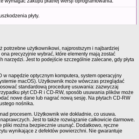
e wymagać zakupu płatnej wersji oprogramowania.
uszkodzenia płyty.
uż potrzebne użytkownikowi, najprostszym i najbardziej
ona precyzyjnie wybrać, które elementy mają zostać
narzędzi. Jest to podejście szczególnie zalecane, gdy płyta
CD w napędzie optycznym komputera, system operacyjny
(w systemie macOS). Użytkownik może wówczas przeglądać
 zastosować standardową procedurę usuwania: zazwyczaj
w przypadku płyt CD-R i CD-RW, sposób usuwania plików może
e dodać nowe dane lub nagrać nową sesję. Na płytach CD-RW
pustego nośnika.
a nad procesem. Użytkownik wie dokładnie, co usuwa.
 naprawczych. Jest to także rozwiązanie całkowicie darmowe.
óre pliki można bezpiecznie usunąć. Dodatkowo, ręczne
ytu wynikające z defektów powierzchni. Nie gwarantuje