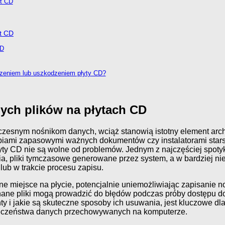
yt CD
yt CD
CD
czeniem lub uszkodzeniem płyty CD?
ych plików na płytach CD
czesnym nośnikom danych, wciąż stanowią istotny element archi
piami zapasowymi ważnych dokumentów czy instalatorami star
łyty CD nie są wolne od problemów. Jednym z najczęściej spoty
a, pliki tymczasowe generowane przez system, a w bardziej n
 lub w trakcie procesu zapisu.
enne miejsce na płycie, potencjalnie uniemożliwiając zapisani
ieznane pliki mogą prowadzić do błędów podczas próby dostępu
ty i jakie są skuteczne sposoby ich usuwania, jest kluczowe dl
zpieczeństwa danych przechowywanych na komputerze.