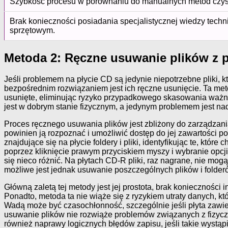
Szybkość procesu w porównaniu do manualnych metod czys
Brak konieczności posiadania specjalistycznej wiedzy techn
sprzętowym.
Metoda 2: Ręczne usuwanie plików z p
Jeśli problemem na płycie CD są jedynie niepotrzebne pliki, k
bezpośrednim rozwiązaniem jest ich ręczne usunięcie. Ta met
usunięte, eliminując ryzyko przypadkowego skasowania ważnyc
jest w dobrym stanie fizycznym, a jedynym problemem jest nad
Proces ręcznego usuwania plików jest zbliżony do zarządzan
powinien ją rozpoznać i umożliwić dostęp do jej zawartości
znajdujące się na płycie foldery i pliki, identyfikując te,
poprzez kliknięcie prawym przyciskiem myszy i wybranie opcj
się nieco różnić. Na płytach CD-R pliki, raz nagrane, nie m
możliwe jest jednak usuwanie poszczególnych plików i folderó
Główną zaletą tej metody jest jej prostota, brak koniecznoś
Ponadto, metoda ta nie wiąże się z ryzykiem utraty danych, 
Wadą może być czasochłonność, szczególnie jeśli płyta zawier
usuwanie plików nie rozwiąże problemów związanych z fizyczn
również naprawy logicznych błędów zapisu, jeśli takie wystąpi