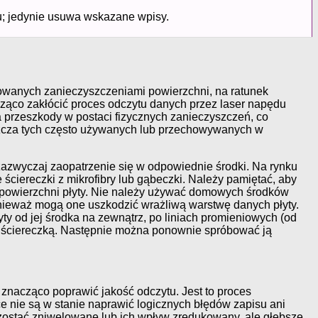
u; jedynie usuwa wskazane wpisy.
dowanych zanieczyszczeniami powierzchni, na ratunek
cząco zakłócić proces odczytu danych przez laser napędu
a przeszkody w postaci fizycznych zanieczyszczeń, co
aszcza tych często używanych lub przechowywanych w
 zazwyczaj zaopatrzenie się w odpowiednie środki. Na rynku
 ściereczki z mikrofibry lub gąbeczki. Należy pamiętać, aby
 powierzchni płyty. Nie należy używać domowych środków
onieważ mogą one uszkodzić wrażliwą warstwę danych płyty.
łyty od jej środka na zewnątrz, po liniach promieniowych (od
chą ściereczką. Następnie można ponownie spróbować ją
znacząco poprawić jakość odczytu. Jest to proces
 nie są w stanie naprawić logicznych błędów zapisu ani
zostać zniwelowane lub ich wpływ zredukowany, ale głębsze