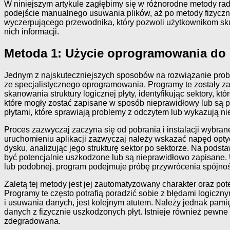
W niniejszym artykule zagłębimy się w różnorodne metody ra
podejście manualnego usuwania plików, aż po metody fizyczn
wyczerpującego przewodnika, który pozwoli użytkownikom sk
nich informacji.
Metoda 1: Użycie oprogramowania do 
Jednym z najskuteczniejszych sposobów na rozwiązanie proble
ze specjalistycznego oprogramowania. Programy te zostały z
skanowania struktury logicznej płyty, identyfikując sektory, k
które mogły zostać zapisane w sposób nieprawidłowy lub są p
płytami, które sprawiają problemy z odczytem lub wykazują n
Proces zazwyczaj zaczyna się od pobrania i instalacji wybran
uruchomieniu aplikacji zazwyczaj należy wskazać napęd opty
dysku, analizując jego strukturę sektor po sektorze. Na podst
być potencjalnie uszkodzone lub są nieprawidłowo zapisane.
lub podobnej, program podejmuje próbę przywrócenia spójnoś
Zaletą tej metody jest jej zautomatyzowany charakter oraz po
Programy te często potrafią poradzić sobie z błędami logicz
i usuwania danych, jest kolejnym atutem. Należy jednak pam
danych z fizycznie uszkodzonych płyt. Istnieje również pewne 
zdegradowana.