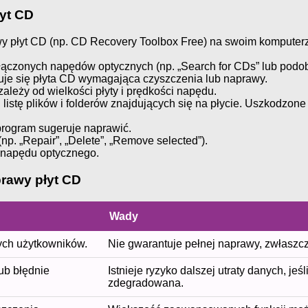
yt CD
wy płyt CD (np. CD Recovery Toolbox Free) na swoim komputer
łączonych napędów optycznych (np. „Search for CDs” lub podo
duje się płyta CD wymagająca czyszczenia lub naprawy.
leży od wielkości płyty i prędkości napędu.
istę plików i folderów znajdujących się na płycie. Uszkodzo
 program sugeruje naprawić.
(np. „Repair”, „Delete”, „Remove selected”).
z napędu optycznego.
rawy płyt CD
Wady
ących użytkowników.
Nie gwarantuje pełnej naprawy, zwłaszcz
ub błędnie
Istnieje ryzyko dalszej utraty danych, je
zdegradowana.