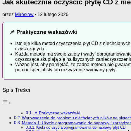
Jak skutecznie oczyścić płytę CD z ni
przez
Mirosław
·
12 lutego 2026
📌 Praktyczne wskazówki
Istnieje kilka metod czyszczenia płyt CD z niechciany
czyszczących.
Każda metoda ma swoje zalety i wady; oprogramowanie d
czyszczące skupiają się na fizycznych zanieczyszczeni
Ważne jest, aby pamiętać, że żadna metoda nie gwara
pomoc specjalisty lub rozważenie wymiany płyty.
Spis Treści
📌 Praktyczne wskazówki
Wprowadzenie do problemu niechcianych plików na płytac
Metoda 1: Użycie oprogramowania do naprawy i zarządzan
Kroki do użycia oprogramowania do naprawy płyt CD