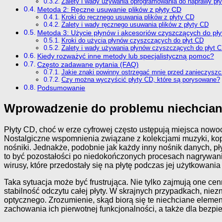
Zalety i wady używania oprogramowania do naprawy pł
Metoda 2: Ręczne usuwanie plików z płyty CD
Kroki do ręcznego usuwania plików z płyty CD
Zalety i wady ręcznego usuwania plików z płyty CD
Metoda 3: Użycie płynów i akcesoriów czyszczących do pł
Kroki do użycia płynów czyszczących do płyt CD
Zalety i wady używania płynów czyszczących do płyt 
Kiedy rozważyć inne metody lub specjalistyczną pomoc?
Często zadawane pytania (FAQ)
Jakie znaki powinny ostrzegać mnie przed zanieczysz
Czy można wyczyścić płyty CD, które są porysowane?
Podsumowanie
Wprowadzenie do problemu niechcian
Płyty CD, choć w erze cyfrowej często ustępują miejsca nowo
Nostalgiczne wspomnienia związane z kolekcjami muzyki, ko
nośniki. Jednakże, podobnie jak każdy inny nośnik danych, p
to być pozostałości po niedokończonych procesach nagrywani
wirusy, które przedostały się na płytę podczas jej użytkowania
Taka sytuacja może być frustrująca. Nie tylko zajmują one c
stabilność odczytu całej płyty. W skrajnych przypadkach, n
optycznego. Zrozumienie, skąd biorą się te niechciane elemen
zachowania ich pierwotnej funkcjonalności, a także dla be