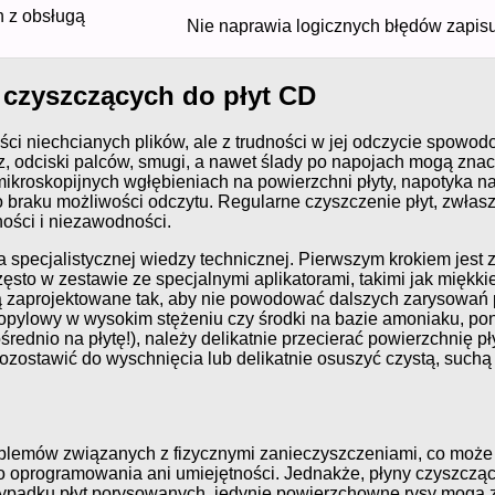
h z obsługą
Nie naprawia logicznych błędów zapis
 czyszczących do płyt CD
ci niechcianych plików, ale z trudności w jej odczycie spowo
rz, odciski palców, smugi, a nawet ślady po napojach mogą zna
mikroskopijnych wgłębieniach na powierzchni płyty, napotyka n
o braku możliwości odczytu. Regularne czyszczenie płyt, zwł
ości i niezawodności.
a specjalistycznej wiedzy technicznej. Pierwszym krokiem jest
sto w zestawie ze specjalnymi aplikatorami, takimi jak miękkie
są zaprojektowane tak, aby nie powodować dalszych zarysowań
propylowy w wysokim stężeniu czy środki na bazie amoniaku, p
ośrednio na płytę!), należy delikatnie przecierać powierzchnię p
y pozostawić do wyschnięcia lub delikatnie osuszyć czystą, su
oblemów związanych z fizycznymi zanieczyszczeniami, co może 
oprogramowania ani umiejętności. Jednakże, płyny czyszczące
rzypadku płyt porysowanych, jedynie powierzchowne rysy mogą 