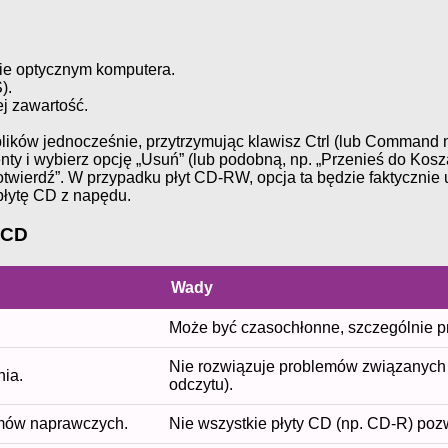
zie optycznym komputera.
).
ej zawartość.
ików jednocześnie, przytrzymując klawisz Ctrl (lub Command 
y i wybierz opcję „Usuń” (lub podobną, np. „Przenieś do Kosza
 „Potwierdź”. W przypadku płyt CD-RW, opcja ta będzie faktyczni
płytę CD z napędu.
 CD
Wady
Może być czasochłonne, szczególnie prz
Nie rozwiązuje problemów związanych 
ia.
odczytu).
tmów naprawczych.
Nie wszystkie płyty CD (np. CD-R) poz