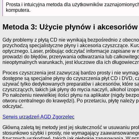
Prosta i intuicyjna metoda dla użytkowników zaznajomionyc
komputera.
Metoda 3: Użycie płynów i akcesoriów
Gdy problemy z płytą CD nie wynikają bezpośrednio z obecnoś
przychodzą specjalistyczne płyny i akcesoria czyszczące. Ku
optycznego. Laser, próbując odczytać informacje zapisane w 
prowadzi do błędów, przerywania odtwarzania lub całkowiteg
nieoptymalnych warunkach, jest kluczowe dla ich długowieczn
Proces czyszczenia jest zazwyczaj bardzo prosty i nie wymag
dostępne są specjalne płyny do czyszczenia płyt CD i DVD, czę
używać tylko dedykowanych preparatów i akcesoriów, które 
czyszczących, takich jak płyny do mycia naczyń, alkohol izo
Po nałożeniu niewielkiej ilości płynu na aplikator (nigdy bezp
otworu centralnego do krawędzi). Po przetarciu, płytę należ
odczytać.
Serwis urządzeń AGD Zgorzelec
Główną zaletą tej metody jest jej skuteczność w usuwaniu pr
stosunkowo szybki i prosty, nie wymagający zaawansowanego 
fizycznych uszkodzeń, takich jak głębokie zarysowania. W p