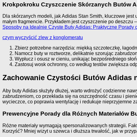
Krokpokroku Czyszczenie Skórzanych Butów A
Dla skórzanych modeli, jak Adidas Stan Smith, kluczowe jest
małym fragmencie. Przykładem jest czyszczenie po deszczu – 
Sposoby na Idealnie Czyste Buty Adidas: Praktyczne Porady
czym wyczyścić zlew z konglomeratu
Zbierz potrzebne narzędzia: miękką szczoteczkę, łagodn
Namocz buty w roztworze, delikatnie szorując zabrudzon
Wypłucz i osusz w cieniu, unikając bezpośredniego słoń
Zastosuj wosk ochronny, co według testów zwiększa od
Zachowanie Czystości Butów Adidas 
Aby buty Adidas służyły dłużej, warto wdrożyć codzienne na
zabrudzeniom, co przekłada się na oszczędność czasu i pienię
wycieczce, co poprawia wentylację i redukuje nieprzyjemne z
Prewencyjne Porady dla Różnych Materiałów B
Różne materiały wymagają spersonalizowanych strategii. Fakty
Korzyść? Mniej wizyt u szewca i dłuższa trwałość, jak w pr