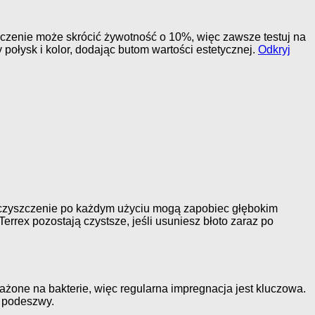
zczenie może skrócić żywotność o 10%, więc zawsze testuj na
ołysk i kolor, dodając butom wartości estetycznej.
Odkryj
k czyszczenie po każdym użyciu mogą zapobiec głębokim
rrex pozostają czystsze, jeśli usuniesz błoto zaraz po
ażone na bakterie, więc regularna impregnacja jest kluczowa.
u podeszwy.