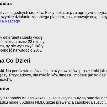
didas
 użycie łagodnych środków. Fakty pokazują, że agresywne czys
szybkie działanie zapobiega plamom, co zachowuje oryginalny p
 dla Każdego
y detergent i ciepłą wodę.
e miejsca przez 23 minuty.
ca, by nie wysuszyć skóry.
porność na wilgoć o 20%.
na Co Dzień
wyki. Na podstawie doświadczeń użytkowników, proste kroki ja
dzy. Przykładowo, dla miłośników fitnessu, modele jak Adidas Te
apachy.
utów
 z raportów Adidas wskazują, że tekstylne buty są bardziej nar
zypadku modelu Adidas NMD, gdzie prewencja zapobiega zużyci