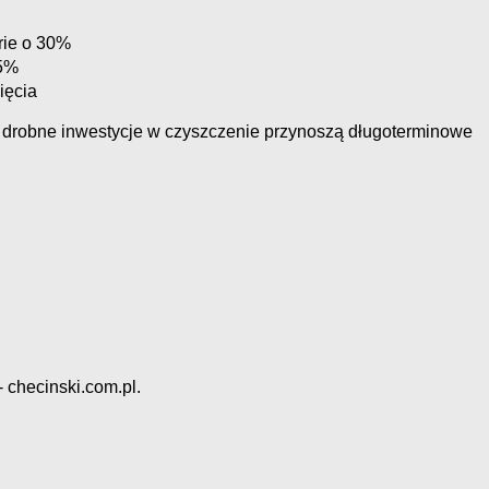
rie o 30%
15%
ięcia
że drobne inwestycje w czyszczenie przynoszą długoterminowe
 checinski.com.pl.