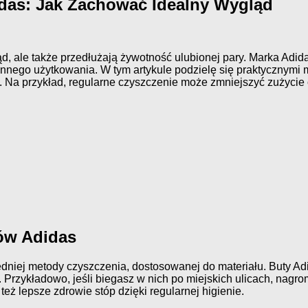
idas: Jak Zachować Idealny Wygląd
d, ale także przedłużają żywotność ulubionej pary. Marka Adida
ennego użytkowania. W tym artykule podzielę się praktycznymi
ie. Na przykład, regularne czyszczenie może zmniejszyć zużyc
ów Adidas
iej metody czyszczenia, dostosowanej do materiału. Buty Adida
 Przykładowo, jeśli biegasz w nich po miejskich ulicach, nagr
 też lepsze zdrowie stóp dzięki regularnej higienie.