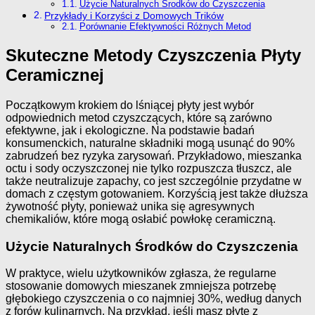
Użycie Naturalnych Środków do Czyszczenia
Przykłady i Korzyści z Domowych Trików
Porównanie Efektywności Różnych Metod
Skuteczne Metody Czyszczenia Płyty
Ceramicznej
Początkowym krokiem do lśniącej płyty jest wybór
odpowiednich metod czyszczących, które są zarówno
efektywne, jak i ekologiczne. Na podstawie badań
konsumenckich, naturalne składniki mogą usunąć do 90%
zabrudzeń bez ryzyka zarysowań. Przykładowo, mieszanka
octu i sody oczyszczonej nie tylko rozpuszcza tłuszcz, ale
także neutralizuje zapachy, co jest szczególnie przydatne w
domach z częstym gotowaniem. Korzyścią jest także dłuższa
żywotność płyty, ponieważ unika się agresywnych
chemikaliów, które mogą osłabić powłokę ceramiczną.
Użycie Naturalnych Środków do Czyszczenia
W praktyce, wielu użytkowników zgłasza, że regularne
stosowanie domowych mieszanek zmniejsza potrzebę
głębokiego czyszczenia o co najmniej 30%, według danych
z forów kulinarnych. Na przykład, jeśli masz płytę z