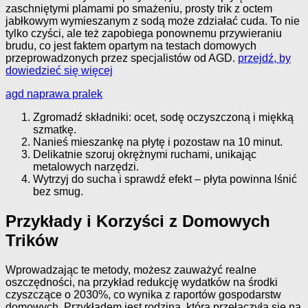
zaschniętymi plamami po smażeniu, prosty trik z octem
jabłkowym wymieszanym z sodą może zdziałać cuda. To nie
tylko czyści, ale też zapobiega ponownemu przywieraniu
brudu, co jest faktem opartym na testach domowych
przeprowadzonych przez specjalistów od AGD.
przejdź, by
dowiedzieć się więcej
agd naprawa pralek
Zgromadź składniki: ocet, sodę oczyszczoną i miękką
szmatkę.
Nanieś mieszankę na płytę i pozostaw na 10 minut.
Delikatnie szoruj okrężnymi ruchami, unikając
metalowych narzędzi.
Wytrzyj do sucha i sprawdź efekt – płyta powinna lśnić
bez smug.
Przykłady i Korzyści z Domowych
Trików
Wprowadzając te metody, możesz zauważyć realne
oszczędności, na przykład redukcję wydatków na środki
czyszczące o 2030%, co wynika z raportów gospodarstw
domowych. Przykładem jest rodzina, która przełączyła się na