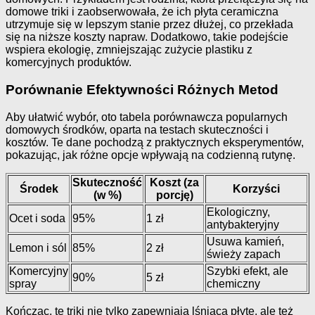
domowe triki i zaobserwowała, że ich płyta ceramiczna
utrzymuje się w lepszym stanie przez dłużej, co przekłada
się na niższe koszty napraw. Dodatkowo, takie podejście
wspiera ekologię, zmniejszając zużycie plastiku z
komercyjnych produktów.
Porównanie Efektywności Różnych Metod
Aby ułatwić wybór, oto tabela porównawcza popularnych
domowych środków, oparta na testach skuteczności i
kosztów. Te dane pochodzą z praktycznych eksperymentów,
pokazując, jak różne opcje wpływają na codzienną rutynę.
Skuteczność
Koszt (za
Środek
Korzyści
(w %)
porcję)
Ekologiczny,
Ocet i soda
95%
1 zł
antybakteryjny
Usuwa kamień,
Lemon i sól
85%
2 zł
świeży zapach
Komercyjny
Szybki efekt, ale
90%
5 zł
spray
chemiczny
Kończąc, te triki nie tylko zapewniają lśniącą płytę, ale też